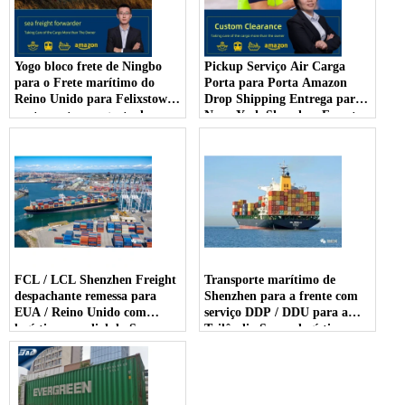
Yogo bloco frete de Ningbo
Pickup Serviço Air Carga
para o Frete marítimo do
Porta para Porta Amazon
Reino Unido para Felixstowe
Drop Shipping Entrega para
porta porta ao agente de
Nova York Shenzhen Forester
transporte de entrega de
porta
FCL / LCL Shenzhen Freight
Transporte marítimo de
despachante remessa para
Shenzhen para a frente com
EUA / Reino Unido com
serviço DDP / DDU para a
logística mundial da Sunny
Tailândia Sunny logística
mundial