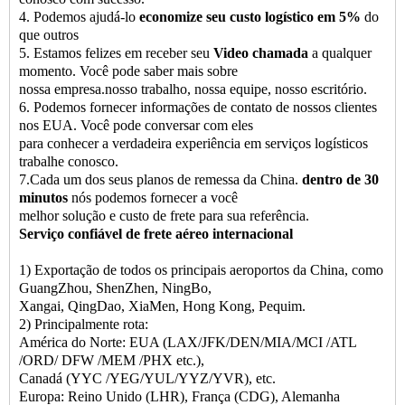
4. Podemos ajudá-lo
economize seu custo logístico em 5%
do
que outros
5. Estamos felizes em receber seu
Video chamada
a qualquer
momento. Você pode saber mais sobre
nossa empresa.nosso trabalho, nossa equipe, nosso escritório.
6. Podemos fornecer informações de contato de nossos clientes
nos EUA. Você pode conversar com eles
para conhecer a verdadeira experiência em serviços logísticos
trabalhe conosco.
7.Cada um dos seus planos de remessa da China.
dentro de 30
minutos
nós podemos fornecer a você
melhor solução e custo de frete para sua referência.
Serviço confiável de frete aéreo internacional
1) Exportação de todos os principais aeroportos da China, como
GuangZhou, ShenZhen, NingBo,
Xangai, QingDao, XiaMen, Hong Kong, Pequim.
2) Principalmente rota:
América do Norte: EUA (LAX/JFK/DEN/MIA/MCI /ATL
/ORD/ DFW /MEM /PHX etc.),
Canadá (YYC /YEG/YUL/YYZ/YVR), etc.
Europa: Reino Unido (LHR), França (CDG), Alemanha