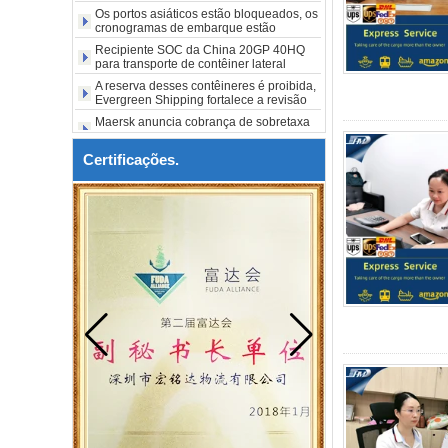
Barato Air frete FBA Cargo
Os portos asiáticos estão bloqueados, os
Agent Forwarer Air Shipping
cronogramas de embarque estão
para EUA para Maine Me
atrasados ​​e as taxas de frete das linhas
Recipiente SOC da China 20GP 40HQ
Augusta City EUA
dos EUA aumentam acentuadamente
para transporte de contêiner lateral
aberto em LA Nova York
A reserva desses contêineres é proibida,
Evergreen Shipping fortalece a revisão
de conformidade do SOC
Maersk anuncia cobrança de sobretaxa
do Estreito de Ormuz de US$ 1.000 por
caixa
Certificações.
Entrará em vigor a partir de 3 de agosto.
A Maersk notifica com urgência: Se o
código não for obtido, a mercadoria não
poderá ser enviada.