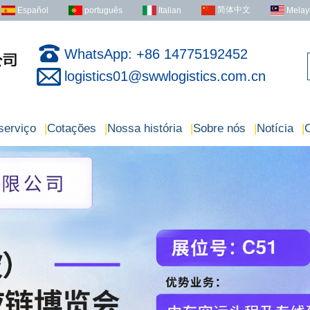
简体中文
Español
português
Italian
Melay
WhatsApp: +86 14775192452
logistics01@swwlogistics.com.cn
serviço
|
Cotações
|
Nossa história
|
Sobre nós
|
Notícia
|