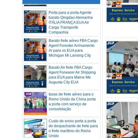
Porta para a porta Agente
barato Qingdao Alemanha
ITÁLIA FRANÇA EUA Air
Carga Transporte
Companhia
Barato frete aéreo FBA Cargo
Agent Forester Arrinamento
Ar para os EUA para
Michigan Mi Lansing City
Barato Air frete FBA Cargo
Agent Forwarer Air Shipping
para EUA para Maine Me
Augusta City EUA
taxas de frete aéreo para o
Reino Unido da China porta
a porta com serviço de
Frete de contêiner SOC 20HQ 40HQ
consolidação
Navio para Houston Denver de NINGBO
Shanghai CHINA
Hapag-Lloyd anuncia suspensão
Custo de envio porta a porta
abrangente de escalas em três grandes
do despachante de frete para
portos
o frete marítimo do Reino
Unido