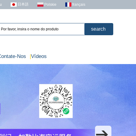
日本語
u
Polskie
français
Contate-Nos
|
Vídeos