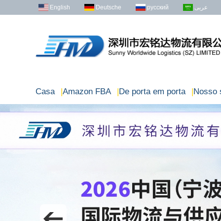
English
Deutsche
русский
عربى
Casa
|
Amazon FBA
|
De porta em porta
|
Nosso 