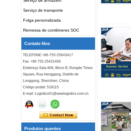
Serviço de armazém
taxas de frete aéreo para o
Serviço de transporte
Reino Unido da China porta
a porta com serviço de
Folga personalizada
consolidação
Remessa de contêineres SOC
Custo de envio porta a porta
do despachante de frete para
o frete marítimo do Reino
Contate-Nos
Unido
TELEFONE:+86-755-25643417
DDU DDP taxas de
Fax: +86 755 25431456
transporte marítimo frete
marítimo porta a porta de
Endereço:Sala 806, Bloco B, Rongde Times
Xangai China para Los
Square, Rua Henggang, Distrito de
Angeles EUA
Longgang, Shenzhen, China
Barato frete aéreo FBA Cargo
Código postal: 518115
Agent Forester Ar Transporte
E-mail: Logistics01@swwlogistics.com.cn
para EUA para Louisiana La
Baton Rouge City
Barato frete aéreo FBA Cargo
Agent Forwarer Ar Transferir
para Mississipi Ms Jackson
City
Produtos quentes