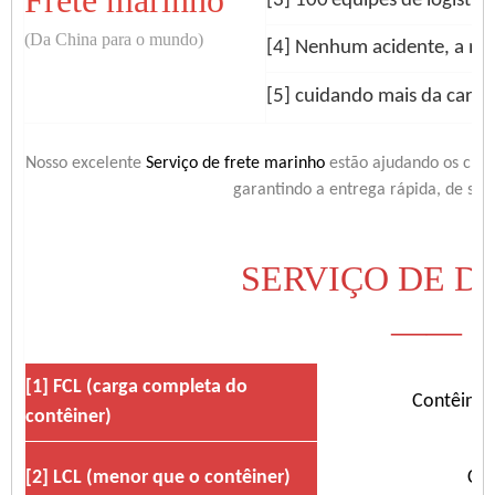
Frete marinho
[3] 100
equipes de logística
(Da China para o mundo)
[4] Nenhum acidente, a me
[5] cuidando mais da carga
Nosso excelente
Serviço de frete marinho
estão ajudando os clie
garantindo a entrega rápida, de segu
SERVIÇO DE D
——
[1] FCL (carga completa do
Contêiner 
contêiner)
[2] LCL (menor que o contêiner)
Car