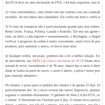
dos EUA deve ser uma declaração da FDA, e há mais requisitos, mas tenho 
2) Como intermediário, cada cliente tem um contrato com seu comprador e 
excedido, ele terá danos altos liquidados. Ele confia em mim e confia em n
3) O custo do transporte não é particularmente grande para suas ordens. 
Reino Unido, França, Polônia, Canadá e Austrália. Ele tem um agente chinê
mim, eu darei a cada ingresso o armazenamento, a decolagem, a chegada, os 
verificar o progresso da ordem é muito conveniente, muito livre de preocu
produtos, para aumentar a marca, os lucros mais altos.
4) Qualquer ordem, seu prazo, podemos dar a ele a melhor solução. Em part
de mercadorias, um
40HQ Lip Gloss e um batom de 20 GP
foram enviados
normal de envio, normalmente é de 38 anos- depois que o navio é aberto. 
ainda se baseia na porta do navio, o navio é aberto, a porta é muito pontua
para inspeção aduaneira.
No entanto, o prazo para os pedidos dos clientes é de apenas 25 dias. Se os 
particularmente alto. Se o envio normal não estiver disponível, ajudaremos
organize o caminhão diretamente. O gabinete do West LA dos EUA, os dois 
o cliente "S Warehouse em Charlotte por 6 dias. O cliente ficou particular
depois, a entrega, que não foi a entrega, que não a contornou, que não o s