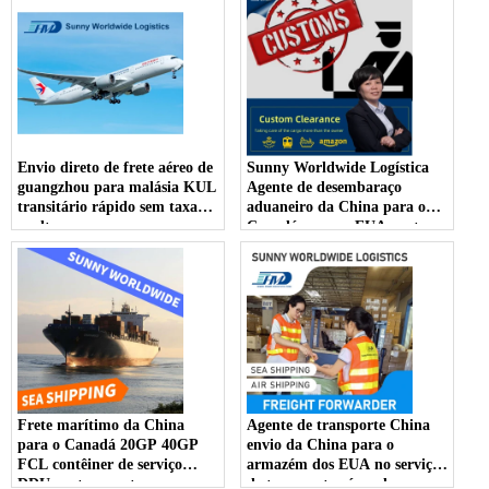
Envio direto de frete aéreo de
Sunny Worldwide Logística
guangzhou para malásia KUL
Agente de desembaraço
transitário rápido sem taxa
aduaneiro da China para o
oculta
Canadá para os EUA porta a
porta
Frete marítimo da China
Agente de transporte China
para o Canadá 20GP 40GP
envio da China para o
FCL contêiner de serviço
armazém dos EUA no serviço
DDU porta a porta para
de transporte aéreo de