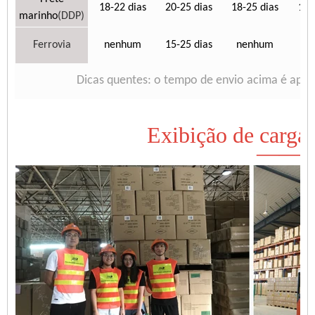
18-22 dias
20-25 dias
18-25 dias
18-
marinho
(DDP)
Ferrovia
nenhum
15-25 dias
nenhum
n
Dicas quentes: o tempo de envio acima é apen
Exibição de carga 
——