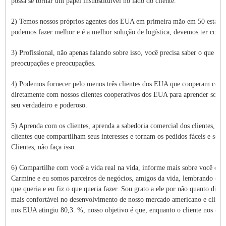
possa se tornar um papel insubstituível no lado do cliente.
2) Temos nossos próprios agentes dos EUA em primeira mão em 50 estado
podemos fazer melhor e é a melhor solução de logística, devemos ter confi
3) Profissional, não apenas falando sobre isso, você precisa saber o que o cl
preocupações e preocupações.
4) Podemos fornecer pelo menos três clientes dos EUA que cooperam conos
diretamente com nossos clientes cooperativos dos EUA para aprender sobre 
seu verdadeiro e poderoso.
5) Aprenda com os clientes, aprenda a sabedoria comercial dos clientes, com
clientes que compartilham seus interesses e tornam os pedidos fáceis e se
Clientes, não faça isso.
6) Compartilhe com você a vida real na vida, informe mais sobre você e au
Carmine e eu somos parceiros de negócios, amigos da vida, lembrando esse
que queria e eu fiz o que queria fazer. Sou grato a ele por não quanto din
mais confortável no desenvolvimento de nosso mercado americano e cliente
nos EUA atingiu 80,3. %, nosso objetivo é que, enquanto o cliente nos enc