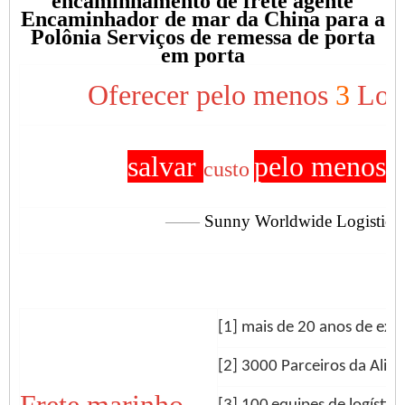
encaminhamento de frete agente
Encaminhador de mar da China para a
Polônia Serviços de remessa de porta
em porta
Oferecer pelo menos
3
Logi
salvar
pelo menos 
custo
——
Sunny Worldwide Logistics 
[1] mais de 20 anos de ex
[2] 3000
Parceiros da Ali