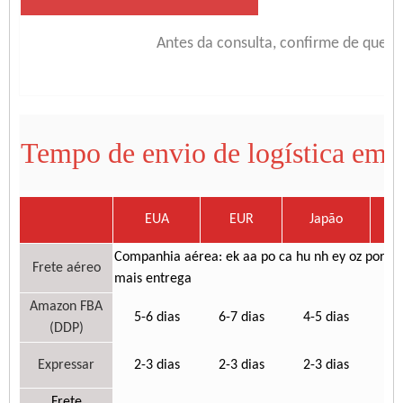
Antes da consulta, confirme de que m
Tempo de envio de logística em
EUA
EUR
Japão
C
Companhia aérea: ek aa po ca hu nh ey oz por.ec
Frete aéreo
mais entrega
Amazon FBA
5-6 dias
6-7 dias
4-5 dias
6-
(DDP)
Expressar
2-3 dias
2-3 dias
2-3 dias
3-
Frete