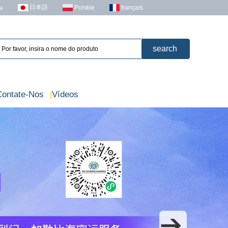
日本語
u
Polskie
français
Contate-Nos
|
Vídeos