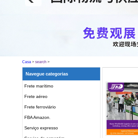
Casa
>
search
>
Navegue categorias
Frete marítimo
Frete aéreo
Frete ferroviário
FBA Amazon.
Serviço expresso
taxas de frete aéreo para o
Reino Unido da China porta