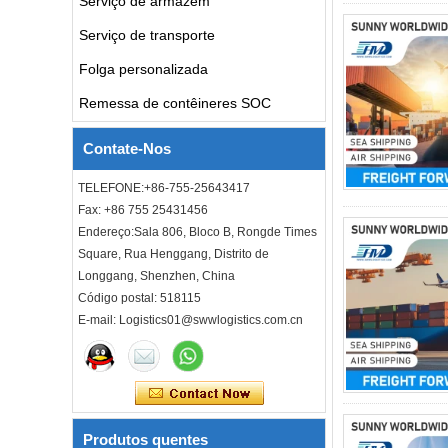
Serviço de armazém
a porta com serviço de
consolidação
Serviço de transporte
Custo de envio porta a porta
Folga personalizada
do despachante de frete para
o frete marítimo do Reino
Remessa de contêineres SOC
Unido
DDU DDP taxas de
Contate-Nos
transporte marítimo frete
marítimo porta a porta de
TELEFONE:+86-755-25643417
Xangai China para Los
Angeles EUA
Fax: +86 755 25431456
Endereço:Sala 806, Bloco B, Rongde Times
Barato frete aéreo FBA Cargo
Agent Forester Ar Transporte
Square, Rua Henggang, Distrito de
para EUA para Louisiana La
Longgang, Shenzhen, China
Baton Rouge City
Código postal: 518115
E-mail: Logistics01@swwlogistics.com.cn
Barato frete aéreo FBA Cargo
Agent Forwarer Ar Transferir
para Mississipi Ms Jackson
City
Porta para a porta Agente
barato Qingdao Alemanha
Produtos quentes
ITÁLIA FRANÇA EUA Air