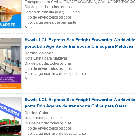
Transportadora:CA/HU/EK/B7/TK/CX/CI/UA, CA/HU/EK/B7/TK/CX/C
Dia de partida: todos os dias
Tempo de trânsito (dias): 1-5 dias
Tipo de envio: todos os tipos
Tipo: carga aérea despachante
Mais
Swwls LCL Express Sea Freight Forwarder Worldwide 
porta Ddp Agente de transporte China para Maldivas
Destino:Maldivas
Rota:China para Maldivas
Dia de partida: todos os dias
Tipo de envio: todos os tipos
Tipo: carga marítima de despachante
Mais
Swwls LCL Express Sea Freight Forwarder Worldwide 
porta Ddp Agente de transporte China para Qatar
Destino: Catar
Rota:China para Catar
Dia de partida: todos os dias
Tipo de envio: todos os tipos
Tipo: carga marítima de despachante