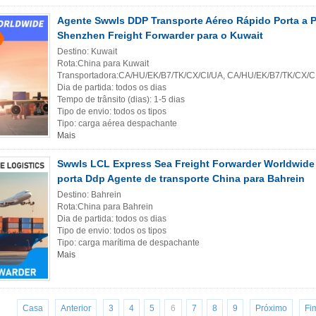
Agente Swwls DDP Transporte Aéreo Rápido Porta a P
Shenzhen Freight Forwarder para o Kuwait
Destino: Kuwait
Rota:China para Kuwait
Transportadora:CA/HU/EK/B7/TK/CX/CI/UA, CA/HU/EK/B7/TK/CX/C
Dia de partida: todos os dias
Tempo de trânsito (dias): 1-5 dias
Tipo de envio: todos os tipos
Tipo: carga aérea despachante
Mais
Swwls LCL Express Sea Freight Forwarder Worldwide 
porta Ddp Agente de transporte China para Bahrein
Destino: Bahrein
Rota:China para Bahrein
Dia de partida: todos os dias
Tipo de envio: todos os tipos
Tipo: carga marítima de despachante
Mais
Casa
Anterior
3
4
5
6
7
8
9
Próximo
Fi