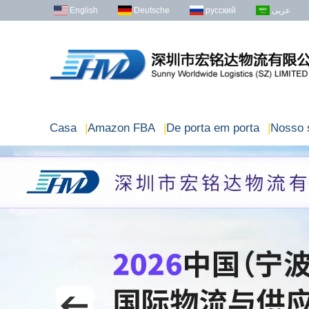
English
Deutsche
русский
عربى
Casa
|
Amazon FBA
|
De porta em porta
|
Nosso 