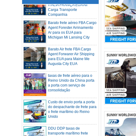
Carga Transporte
Companhia
Barato frete aéreo FBA Cargo
Agent Forester Arrinamento
Ar para os EUA para
Michigan Mi Lansing City
Barato Air frete FBA Cargo
Agent Forwarer Air Shipping
para EUA para Maine Me
Augusta City EUA
taxas de frete aéreo para o
Reino Unido da China porta
a porta com serviço de
Frete de contêiner SOC 20HQ 40HQ
consolidação
Navio para Houston Denver de NINGBO
Shanghai CHINA
Hapag-Lloyd anuncia suspensão
Custo de envio porta a porta
abrangente de escalas em três grandes
do despachante de frete para
portos
o frete marítimo do Reino
Unido
DDU DDP taxas de
Os portos asiáticos estão bloqueados, os
transporte marítimo frete
cronogramas de embarque estão
marítimo porta a porta de
atrasados ​​e as taxas de frete das linhas
Xangai China para Los