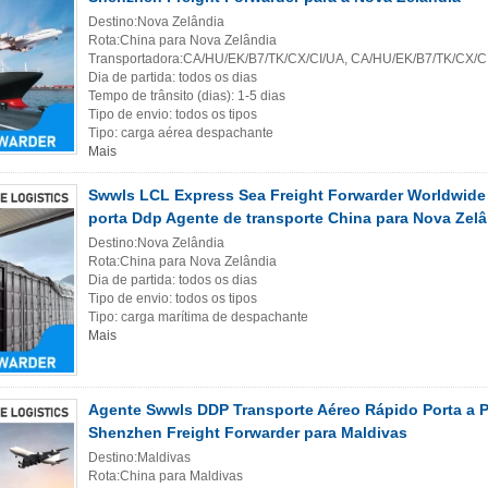
Destino:Nova Zelândia
Rota:China para Nova Zelândia
Transportadora:CA/HU/EK/B7/TK/CX/CI/UA, CA/HU/EK/B7/TK/CX/C
Dia de partida: todos os dias
Tempo de trânsito (dias): 1-5 dias
Tipo de envio: todos os tipos
Tipo: carga aérea despachante
Mais
Swwls LCL Express Sea Freight Forwarder Worldwide 
porta Ddp Agente de transporte China para Nova Zel
Destino:Nova Zelândia
Rota:China para Nova Zelândia
Dia de partida: todos os dias
Tipo de envio: todos os tipos
Tipo: carga marítima de despachante
Mais
Agente Swwls DDP Transporte Aéreo Rápido Porta a P
Shenzhen Freight Forwarder para Maldivas
Destino:Maldivas
Rota:China para Maldivas