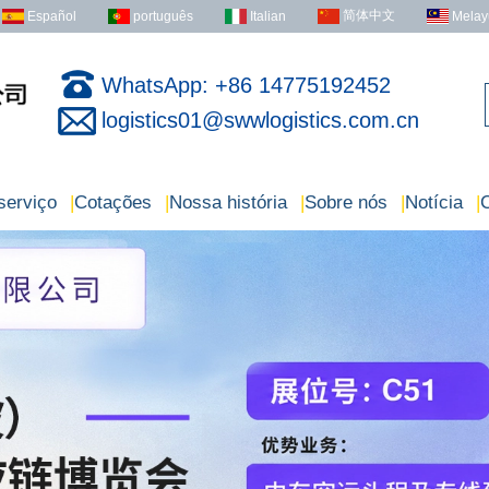
简体中文
Español
português
Italian
Melay
WhatsApp: +86 14775192452
logistics01@swwlogistics.com.cn
serviço
|
Cotações
|
Nossa história
|
Sobre nós
|
Notícia
|