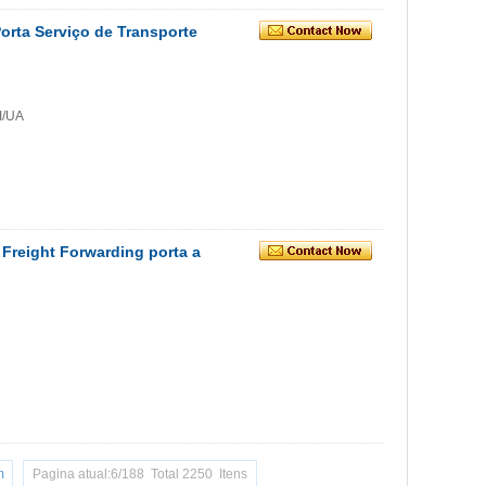
orta Serviço de Transporte
I/UA
Freight Forwarding porta a
m
Pagina atual:6/188 Total 2250 Itens