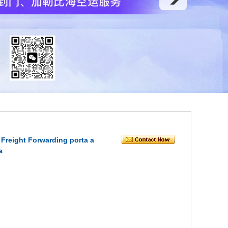
Freight Forwarding porta a
a