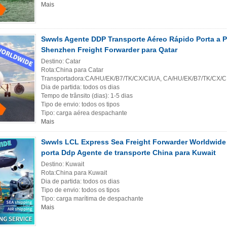
Mais
Swwls Agente DDP Transporte Aéreo Rápido Porta a P
Shenzhen Freight Forwarder para Qatar
Destino: Catar
Rota:China para Catar
Transportadora:CA/HU/EK/B7/TK/CX/CI/UA, CA/HU/EK/B7/TK/CX/C
Dia de partida: todos os dias
Tempo de trânsito (dias): 1-5 dias
Tipo de envio: todos os tipos
Tipo: carga aérea despachante
Mais
Swwls LCL Express Sea Freight Forwarder Worldwide 
porta Ddp Agente de transporte China para Kuwait
Destino: Kuwait
Rota:China para Kuwait
Dia de partida: todos os dias
Tipo de envio: todos os tipos
Tipo: carga marítima de despachante
Mais