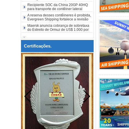
para transporte de contêiner lateral
aberto em LA Nova York
A reserva desses contêineres é proibida,
Evergreen Shipping fortalece a revisão
de conformidade do SOC
Maersk anuncia cobrança de sobretaxa
do Estreito de Ormuz de US$ 1.000 por
caixa
Certificações.
Entrará em vigor a partir de 3 de agosto.
A Maersk notifica com urgência: Se o
código não for obtido, a mercadoria não
poderá ser enviada.