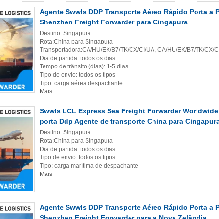
Agente Swwls DDP Transporte Aéreo Rápido Porta a P
Shenzhen Freight Forwarder para Cingapura
Destino: Singapura
Rota:China para Singapura
Transportadora:CA/HU/EK/B7/TK/CX/CI/UA, CA/HU/EK/B7/TK/CX/C
Dia de partida: todos os dias
Tempo de trânsito (dias): 1-5 dias
Tipo de envio: todos os tipos
Tipo: carga aérea despachante
Mais
Swwls LCL Express Sea Freight Forwarder Worldwide 
porta Ddp Agente de transporte China para Cingapur
Destino: Singapura
Rota:China para Singapura
Dia de partida: todos os dias
Tipo de envio: todos os tipos
Tipo: carga marítima de despachante
Mais
Agente Swwls DDP Transporte Aéreo Rápido Porta a P
Shenzhen Freight Forwarder para a Nova Zelândia