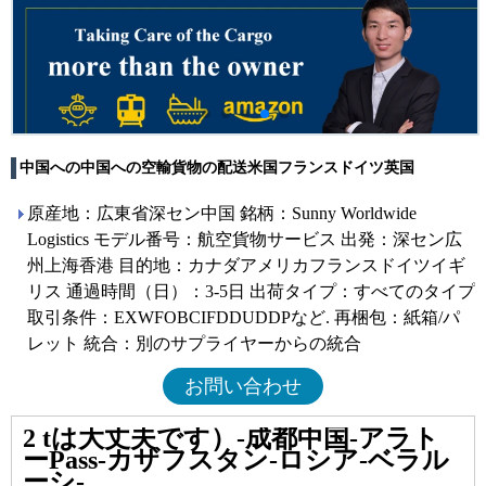
中国への中国への空輸貨物の配送米国フランスドイツ英国
原産地：広東省深セン中国 銘柄：Sunny Worldwide
Logistics モデル番号：航空貨物サービス 出発：深セン広
州上海香港 目的地：カナダアメリカフランスドイツイギ
リス 通過時間（日）：3-5日 出荷タイプ：すべてのタイプ
取引条件：EXWFOBCIFDDUDDPなど. 再梱包：紙箱/パ
レット 統合：別のサプライヤーからの統合
お問い合わせ
2 tは大丈夫です）-成都中国-アラト
ーPass-カザフスタン-ロシア-ベラル
ーシ-