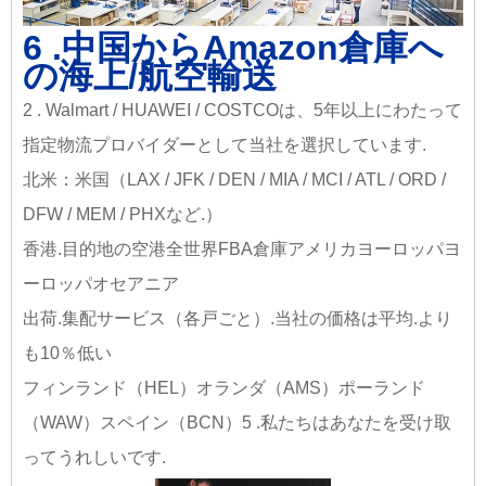
6 .中国からAmazon倉庫へ
の海上/航空輸送
2 . Walmart / HUAWEI / COSTCOは、5年以上にわたって
指定物流プロバイダーとして当社を選択しています.
北米：米国（LAX / JFK / DEN / MIA / MCI / ATL / ORD /
DFW / MEM / PHXなど.）
香港.目的地の空港全世界FBA倉庫アメリカヨーロッパヨ
ーロッパオセアニア
出荷.集配サービス（各戸ごと）.当社の価格は平均.より
も10％低い
フィンランド（HEL）オランダ（AMS）ポーランド
（WAW）スペイン（BCN）
5 .私たちはあなたを受け取
ってうれしいです
.