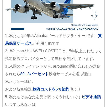
1 .私たちは9年のAlibabaゴールドサプライヤー.です。
貿
易保証サービス
.が利用可能です
2 . Walmart / HUAWEI / COSTCOは、5年以上にわたって
指定物流プロバイダーとして当社を選択しています.
3 .米国のクライアントから. arroundの問い合わせが送信
されたら
80 . 3パーセント
鉄道サービスを選ぶ理由
私たちと一緒に.
および航空輸送.
物流コストを5％節約
他より
5 .私たちはあなたを受け取ってうれしいです
ビデオ通話
.
いつでもあなたは