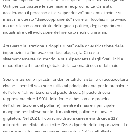
Uniti per contrastare le sue misure reciproche. La Cina sta
accelerando il processo di "de-dipendenza" sui semi di soia e sul
mais, ma questo "disaccoppiamento" non è un focolaio improvviso,
ma un riflesso concentrato della guida politica, degli esperimenti
industriali e dell'evoluzione del mercato negli ultimi anni.
Attraverso la "trazione a doppia ruota" della diversificazione delle
importazioni e l'innovazione tecnologica, la Cina sta
sistematicamente riducendo la sua dipendenza dagli Stati Uniti e
rimodellando il modello globale della catena di soia e del mais.
Soia e mais sono i pilastri fondamentali del sistema di acquacoltura
cinese. I semi di soia sono utilizzati principalmente per la pressione
dell'olio e l'alimentazione del pasto di soia (il pasto di soia
rappresenta oltre il 90% della fonte di bestiame e proteine ​​
dell'alimentazione del pollame), mentre il mais è il principale
mangime per l'allevamento di maiali vivi, pollame di uova e
grigliatori. Nel 2024, il consumo di soia cinese era di circa 117
milioni di tonnellate, di cui oltre l'85% dipende dalle importazioni; Le
importazioni di mais rappresentano solo il 4,4% dell'offerta