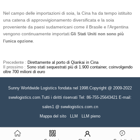
Nel campo delle importazioni di soia, la Cina ha da tempo istituito
una catena di approvvigionamento diversificata e la soia
proveniente da paesi sudamericani come il Brasile e l'Argentina
vengono continuamente importati.
Gli Stati Uniti non sono più
.
l'unica opzione
Precedente :
Direttamente al porto di Qiankai in Cina
Il prossimo :
Sono stati sequestrati più di 1.900 container, coinvolgendo
oltre 700 milioni di euro
Sunny Worldwide Logistics fondata nel 1998.Copyright @ 2009-2022
swwlogistics.com.Tutti i diritti riservati Tel: 86-755-25643421 E-mail:
sales1 @ swwlogistics.com.cn
Mappa del sito
LLM
LLM pieno