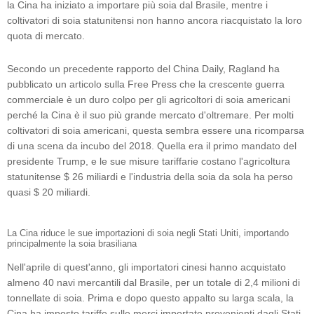
la Cina ha iniziato a importare più soia dal Brasile, mentre i
coltivatori di soia statunitensi non hanno ancora riacquistato la loro
quota di mercato.
Secondo un precedente rapporto del China Daily, Ragland ha
pubblicato un articolo sulla Free Press che la crescente guerra
commerciale è un duro colpo per gli agricoltori di soia americani
perché la Cina è il suo più grande mercato d'oltremare. Per molti
coltivatori di soia americani, questa sembra essere una ricomparsa
di una scena da incubo del 2018. Quella era il primo mandato del
presidente Trump, e le sue misure tariffarie costano l'agricoltura
statunitense $ 26 miliardi e l'industria della soia da sola ha perso
quasi $ 20 miliardi.
La Cina riduce le sue importazioni di soia negli Stati Uniti, importando
principalmente la soia brasiliana
Nell'aprile di quest'anno, gli importatori cinesi hanno acquistato
almeno 40 navi mercantili dal Brasile, per un totale di 2,4 milioni di
tonnellate di soia. Prima e dopo questo appalto su larga scala, la
Cina ha imposto tariffe sulle merci importate provenienti dagli Stati