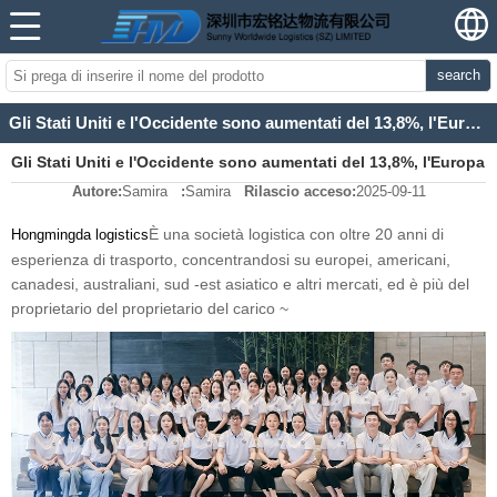
search
Gli Stati Uniti e l'Occidente sono aumentati del 13,8%, l'Europa e il paese continuano a scendere e i tassi di trasporto di ogni percorso continuano a divergere
Gli Stati Uniti e l'Occidente sono aumentati del 13,8%, l'Europa
Autore:
Samira
:
Samira
Rilascio acceso:
2025-09-11
e il paese continuano a scendere e i tassi di trasporto di ogni
È una società logistica con oltre 20 anni di
Hongmingda logistics
percorso continuano a divergere
esperienza di trasporto, concentrandosi su europei, americani,
canadesi, australiani, sud -est asiatico e altri mercati, ed è più del
proprietario del proprietario del carico ~