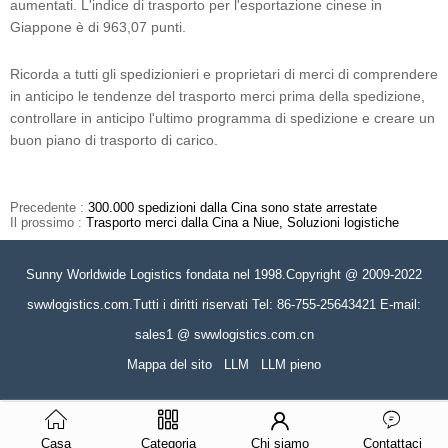
aumentati. L'indice di trasporto per l'esportazione cinese in
Giappone è di 963,07 punti.
Ricorda a tutti gli spedizionieri e proprietari di merci di comprendere
in anticipo le tendenze del trasporto merci prima della spedizione,
controllare in anticipo l'ultimo programma di spedizione e creare un
buon piano di trasporto di carico.
Precedente :
300.000 spedizioni dalla Cina sono state arrestate
Il prossimo :
Trasporto merci dalla Cina a Niue, Soluzioni logistiche
Sunny Worldwide Logistics fondata nel 1998.Copyright @ 2009-2022
swwlogistics.com.Tutti i diritti riservati Tel: 86-755-25643421 E-mail:
sales1 @ swwlogistics.com.cn
Mappa del sito
LLM
LLM pieno
Casa
Categoria
Chi siamo
Contattaci