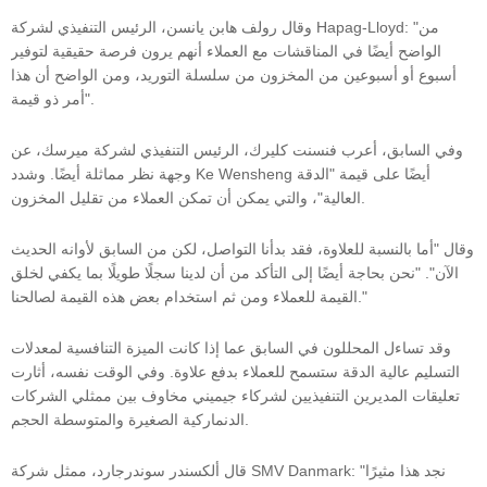
وقال رولف هابن يانسن، الرئيس التنفيذي لشركة Hapag-Lloyd: "من
الواضح أيضًا في المناقشات مع العملاء أنهم يرون فرصة حقيقية لتوفير
أسبوع أو أسبوعين من المخزون من سلسلة التوريد، ومن الواضح أن هذا
أمر ذو قيمة".
وفي السابق، أعرب فنسنت كليرك، الرئيس التنفيذي لشركة ميرسك، عن
وجهة نظر مماثلة أيضًا. وشدد Ke Wensheng أيضًا على قيمة "الدقة
العالية"، والتي يمكن أن تمكن العملاء من تقليل المخزون.
وقال "أما بالنسبة للعلاوة، فقد بدأنا التواصل، لكن من السابق لأوانه الحديث
الآن". "نحن بحاجة أيضًا إلى التأكد من أن لدينا سجلًا طويلًا بما يكفي لخلق
القيمة للعملاء ومن ثم استخدام بعض هذه القيمة لصالحنا."
وقد تساءل المحللون في السابق عما إذا كانت الميزة التنافسية لمعدلات
التسليم عالية الدقة ستسمح للعملاء بدفع علاوة. وفي الوقت نفسه، أثارت
تعليقات المديرين التنفيذيين لشركاء جيميني مخاوف بين ممثلي الشركات
الدنماركية الصغيرة والمتوسطة الحجم.
قال ألكسندر سوندرجارد، ممثل شركة SMV Danmark: "نجد هذا مثيرًا