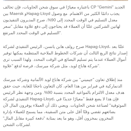
باعتباره معيارًا في سوق شحن الحاويات، فإن تحالف CP "Gemini" الجديد
بين Maersk وHapag-Lloyd يجذب دائمًا الكثير من الاهتمام. مع وصول
معدل التسليم في الوقت المحدد إلى 90%، صرح المديرون التنفيذيون
لهاتين الشركتين علنًا أن العملاء قد يحتاجون إلى دفع علاوة مقابل "سعر
التسليم في الوقت المحدد المرتفع".
صرح رولف هابن يانسن، الرئيس التنفيذي لشركة Hapag-Lloyd، علنًا بعد
إصدار نتائج الربع الثالث أن شركات الخطوط الملاحية المنتظمة يمكنها توفير
أموال العملاء عندما يتم تسليم البضائع في الوقت المحدد. ولهذا السبب ترى
شركة هاباج لويد، مثل شركة ميرسك، فرصة لدفع "علاوة".
منذ إطلاق تعاون "جيميني" بين شركة هاباغ لويد الألمانية وشركة ميرسك
الدنماركية في فبراير من هذا العام، كان التعاون ناجحًا للغاية، حيث حقق
هدف معدل الالتزام بالمواعيد المحدد بنسبة 90%. ومن وجهة نظر الرئيس
التنفيذي لشركة Hapag-Lloyd، فإن هذا لا يضع فقط "معيارًا جديدًا في
الموثوقية" لصناعة شحن الحاويات. ويعني ذلك أن العملاء يوفرون المال لأن
بضائعهم تقضي وقتًا أقل على متن السفينة، مما يسمح للعملاء بإدارة
المخزون بمخزون أقل، وهو ما يعد بمثابة "دفعة كبيرة مقابل المال"
لشركات الشحن.