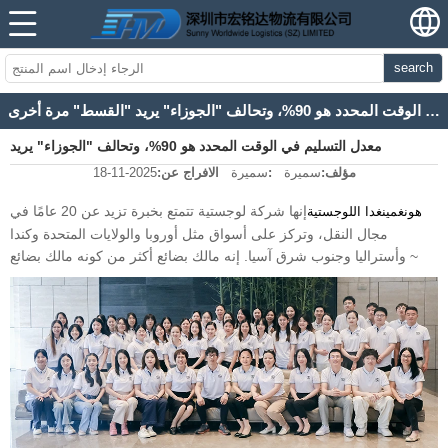
search
معدل التسليم في الوقت المحدد هو 90%، وتحالف "الجوزاء" يريد "القسط" مرة أخرى
معدل التسليم في الوقت المحدد هو 90%، وتحالف "الجوزاء" يريد
مؤلف:
سميرة
:
سميرة
الافراج عن:
2025-11-18
"القسط" مرة أخرى
إنها شركة لوجستية تتمتع بخبرة تزيد عن 20 عامًا في
هونغمينغدا اللوجستية
مجال النقل، وتركز على أسواق مثل أوروبا والولايات المتحدة وكندا
وأستراليا وجنوب شرق آسيا. إنه مالك بضائع أكثر من كونه مالك بضائع ~