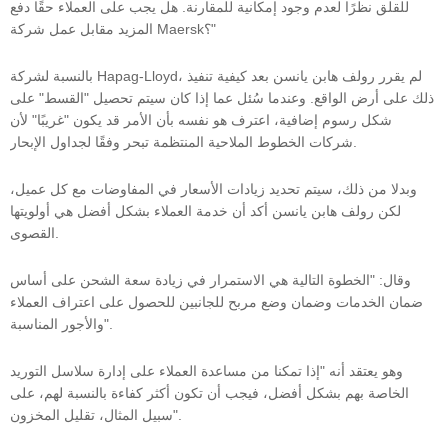
للقلق نظرًا لعدم وجود إمكانية للمقارنة. هل يجب على العملاء حقًا دفع
المزيد مقابل عمل شركة Maersk؟"
بالنسبة لشركة Hapag-Lloyd، لم يقرر رولف هابن يانسن بعد كيفية تنفيذ
ذلك على أرض الواقع. وعندما سُئل عما إذا كان سيتم تحصيل "القسط" على
شكل رسوم إضافية، اعترف هو نفسه بأن الأمر قد يكون "غريبًا" لأن
شركات الخطوط الملاحية المنتظمة تبحر وفقًا لجداول الإبحار.
وبدلا من ذلك، سيتم تحديد زيادات الأسعار في المفاوضات مع كل عميل،
لكن رولف هابن يانسن أكد أن خدمة العملاء بشكل أفضل هي أولويتها
القصوى.
وقال: "الخطوة التالية هي الاستمرار في زيادة سعة الشحن على أساس
ضمان الخدمات وضمان وضع مربح للجانبين للحصول على اعتراف العملاء
والأجور المناسبة".
وهو يعتقد أنه "إذا تمكنا من مساعدة العملاء على إدارة سلاسل التوريد
الخاصة بهم بشكل أفضل، فيجب أن تكون أكثر كفاءة بالنسبة لهم، على
سبيل المثال، تقليل المخزون".